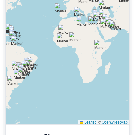
Leaflet
|
©
OpenStreetMap