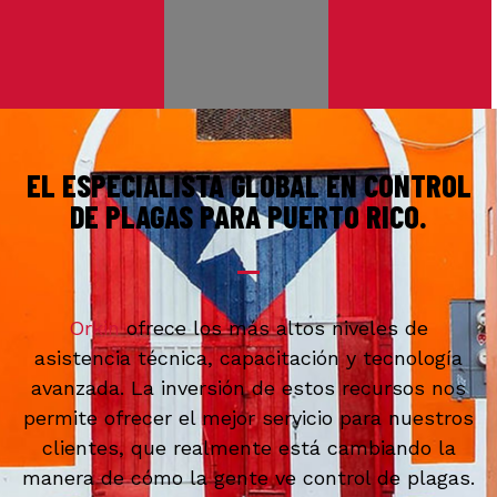
EL ESPECIALISTA GLOBAL EN CONTROL
DE PLAGAS PARA PUERTO RICO.
Orkin
ofrece los más altos niveles de
asistencia técnica, capacitación y tecnología
avanzada. La inversión de estos recursos nos
permite ofrecer el mejor servicio para nuestros
clientes, que realmente está cambiando la
manera de cómo la gente ve control de plagas.